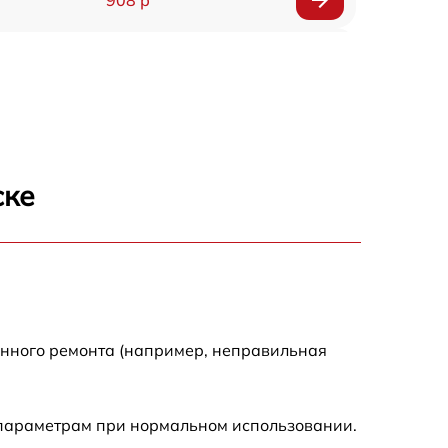
318 р
812 р
709 р
ске
529 р
709 р
293 р
енного ремонта (например, неправильная
448 р
 параметрам при нормальном использовании.
224 р