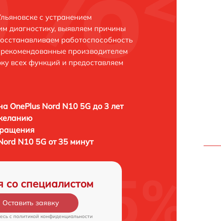
Ульяновске с устранением
м диагностику, выявляем причины
восстанавливаем работоспособность
и рекомендованные производителем
рку всех функций и предоставляем
а OnePlus Nord N10 5G до 3 лет
 желанию
бращения
Nord N10 5G от 35 минут
я со специалистом
Оставить заявку
есь c
политикой конфиденциальности