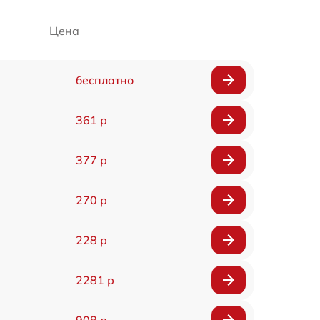
Цена
бесплатно
361 р
377 р
270 р
228 р
2281 р
908 р