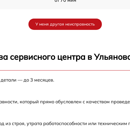
от 30 мин
У меня другая неисправность
от 40 мин
от 45 мин
ва сервисного центра в Ульянов
от 35 мин
 детали — до 3 месяцев.
от 40 мин
от 30 мин
авности, который прямо обусловлен с качеством провед
0
от 60 мин
 из строя, утрата работоспособности или техническим
от 30 мин