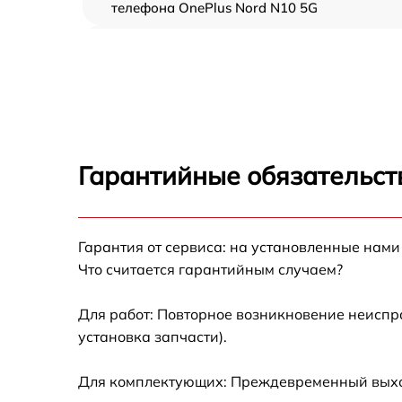
телефона OnePlus Nord N10 5G
Замена шлейфа аудио телефона OnePlus
Nord N10 5G
Замена шлейфа кнопок телефона OnePlus
Nord N10 5G
Замена шлейфа матрицы телефона OnePlus
Nord N10 5G
Гарантийные обязательст
Замена микрофона телефона OnePlus Nord
N10 5G
Замена динамика телефона OnePlus Nord
Гарантия от сервиса: на установленные нами
N10 5G
Что считается гарантийным случаем?
Замена камеры телефона OnePlus Nord N10
5G
Для работ: Повторное возникновение неиспр
установка запчасти).
Замена корпуса телефона OnePlus Nord N1
5G
Для комплектующих: Преждевременный выход
Замена задней крышки телефона OnePlus