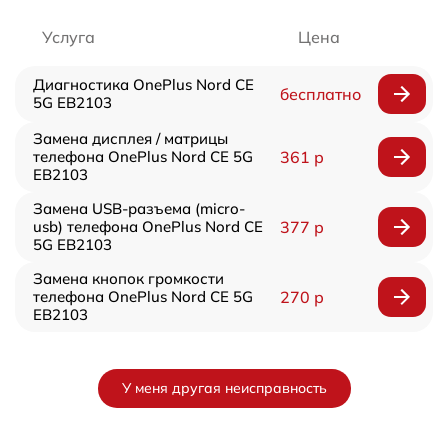
Услуга
Цена
Диагностика OnePlus Nord CE
бесплатно
5G EB2103
Замена дисплея / матрицы
телефона OnePlus Nord CE 5G
361 р
EB2103
Замена USB-разъема (micro-
usb) телефона OnePlus Nord CE
377 р
5G EB2103
Замена кнопок громкости
телефона OnePlus Nord CE 5G
270 р
EB2103
У меня другая неисправность