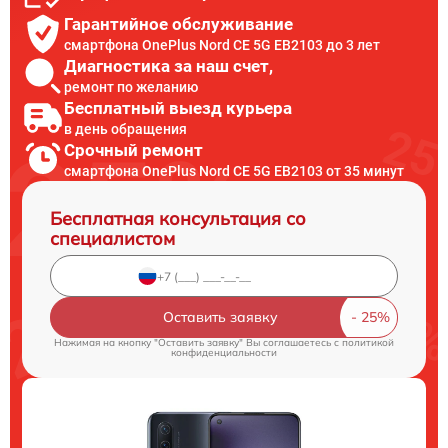
Гарантийное обслуживание
смартфона OnePlus Nord CE 5G EB2103 до 3 лет
Диагностика за наш счет,
ремонт по желанию
Бесплатный выезд курьера
в день обращения
Срочный ремонт
смартфона OnePlus Nord CE 5G EB2103 от 35 минут
Бесплатная консультация со
специалистом
Оставить заявку
Нажимая на кнопку "Оставить заявку" Вы соглашаетесь c
политикой
конфиденциальности