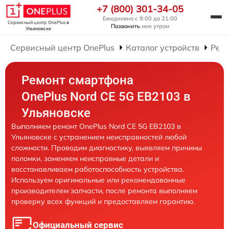
+7 (800) 301-34-05
Ежедневно с 9:00 до 21:00
Сервисный центр OnePlus
в
Позвонить
мне утром
Ульяновске
Сервисный центр OnePlus
Каталог устройств
Рем
Ремонт смартфона
OnePlus Nord CE 5G EB2103 в
Ульяновске
Выполняем ремонт OnePlus Nord CE 5G EB2103 в
Ульяновске с устранением неисправностей любой
сложности. Проводим диагностику, выявляем причины
поломки, заменяем неисправные детали и
восстанавливаем работоспособность устройства.
Используем оригинальные или рекомендованные
производителем запчасти, после ремонта выполняем
проверку всех функций и предоставляем гарантию.
Официальный сервис