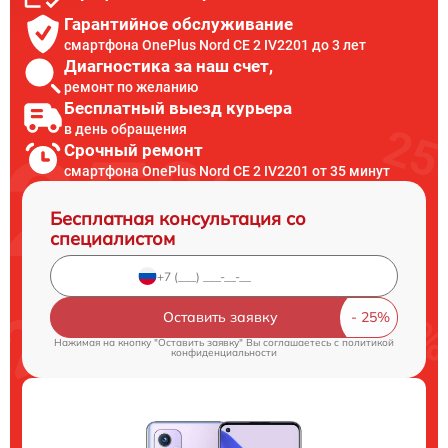
Гарантийное обслуживание
смартфона OnePlus Nord CE 2 IV2201 до 3 лет
Диагностика за наш счет,
ремонт по желанию
Бесплатный выезд курьера
в день обращения
Срочный ремонт
смартфона OnePlus Nord CE 2 IV2201 от 35 минут
Бесплатная консультация со
специалистом
Оставить заявку
Нажимая на кнопку "Оставить заявку" Вы соглашаетесь c
политикой
конфиденциальности