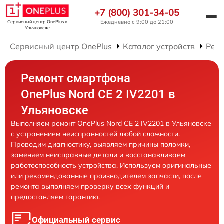
+7 (800) 301-34-05
Ежедневно с 9:00 до 21:00
Сервисный центр OnePlus
в
Ульяновске
Сервисный центр OnePlus
Каталог устройств
Рем
Ремонт смартфона
OnePlus Nord CE 2 IV2201 в
Ульяновске
Выполняем ремонт OnePlus Nord CE 2 IV2201 в Ульяновске
с устранением неисправностей любой сложности.
Проводим диагностику, выявляем причины поломки,
заменяем неисправные детали и восстанавливаем
работоспособность устройства. Используем оригинальные
или рекомендованные производителем запчасти, после
ремонта выполняем проверку всех функций и
предоставляем гарантию.
Официальный сервис