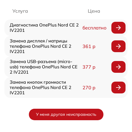
Услуга
Цена
Диагностика OnePlus Nord CE 2
бесплатно
IV2201
Замена дисплея / матрицы
телефона OnePlus Nord CE 2
361 р
IV2201
Замена USB-разъема (micro-
usb) телефона OnePlus Nord CE
377 р
2 IV2201
Замена кнопок громкости
телефона OnePlus Nord CE 2
270 р
IV2201
У меня другая неисправность