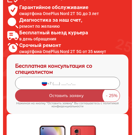
Гарантийное обслуживание
смартфона OnePlus Nord 2T 5G до 3 лет
Диагностика за наш счет,
ремонт по желанию
Бесплатный выезд курьера
в день обращения
Срочный ремонт
смартфона OnePlus Nord 2T 5G от 35 минут
Бесплатная консультация со
специалистом
Оставить заявку
Нажимая на кнопку "Оставить заявку" Вы соглашаетесь c
политикой
конфиденциальности