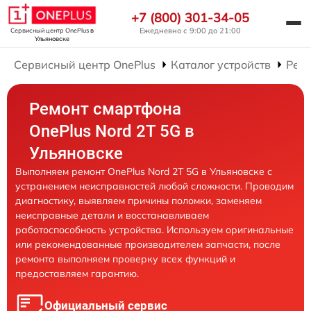
+7 (800) 301-34-05
Ежедневно с 9:00 до 21:00
Сервисный центр OnePlus
в
Ульяновске
Сервисный центр OnePlus
Каталог устройств
Рем
Ремонт смартфона
OnePlus Nord 2T 5G в
Ульяновске
Выполняем ремонт OnePlus Nord 2T 5G в Ульяновске с
устранением неисправностей любой сложности. Проводим
диагностику, выявляем причины поломки, заменяем
неисправные детали и восстанавливаем
работоспособность устройства. Используем оригинальные
или рекомендованные производителем запчасти, после
ремонта выполняем проверку всех функций и
предоставляем гарантию.
Официальный сервис