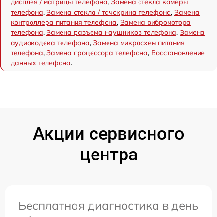
дисплея / матрицы телефона
,
Замена стекла камеры
телефона
,
Замена стекла / тачскрина телефона
,
Замена
контроллера питания телефона
,
Замена вибромотора
телефона
,
Замена разъема наушников телефона
,
Замена
аудиокодека телефона
,
Замена микросхем питания
телефона
,
Замена процессора телефона
,
Восстановление
данных телефона
.
Акции сервисного
центра
Бесплатная диагностика в день